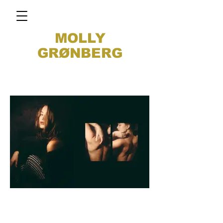
MOLLY
GRØNBERG